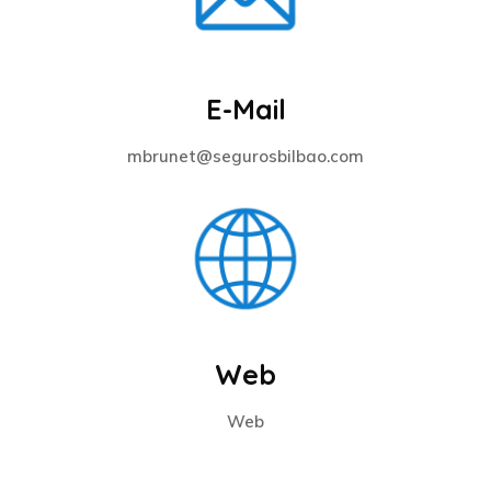
E-Mail
mbrunet@segurosbilbao.com
Web
Web