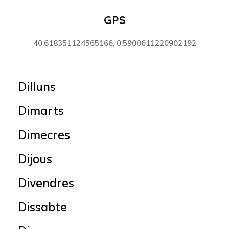
GPS
40.618351124565166, 0.5900611220902192
Dilluns
Dimarts
Dimecres
Dijous
Divendres
Dissabte