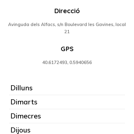
Direcció
Avinguda dels Alfacs, s/n Boulevard les Gavines, local
21
GPS
40.6172493, 0.5940656
Dilluns
Dimarts
Dimecres
Dijous