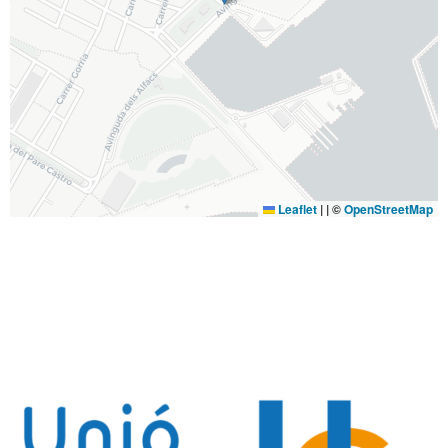
Leaflet
|
| ©
OpenStreetMap