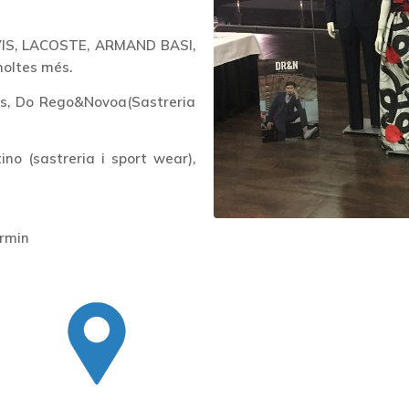
VIS, LACOSTE, ARMAND BASI,
oltes més.
esas, Do Rego&Novoa(Sastreria
ino (sastreria i sport wear),
armin