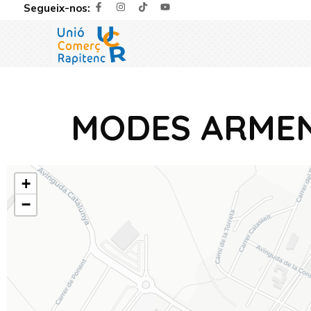
Segueix-nos:
MODES ARME
+
−