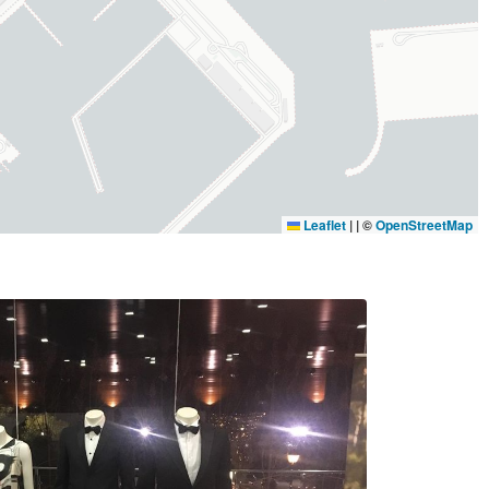
Leaflet
|
| ©
OpenStreetMap