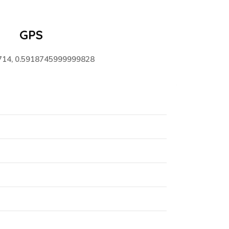
GPS
714, 0.5918745999999828