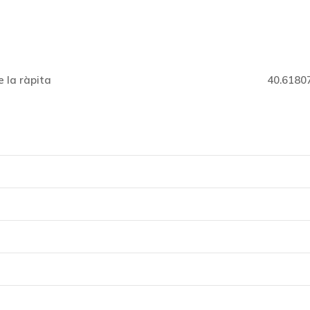
e la ràpita
40.6180