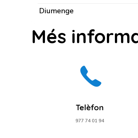
Diumenge
Més inform
Telèfon
977 74 01 94