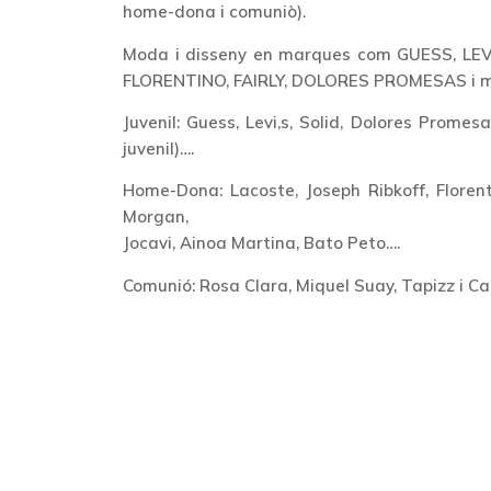
home-dona i comuniò).
Moda i disseny en marques com GUESS, LE
FLORENTINO, FAIRLY, DOLORES PROMESAS i m
Juvenil: Guess, Levi,s, Solid, Dolores Prom
juvenil)….
Home-Dona: Lacoste, Joseph Ribkoff, Florent
Morgan,
Jocavi, Ainoa Martina, Bato Peto….
Comunió: Rosa Clara, Miquel Suay, Tapizz i C