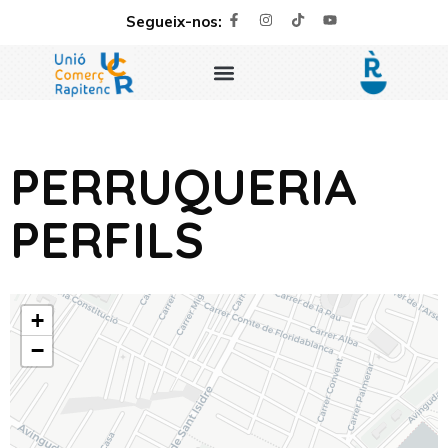
Segueix-nos:
PERRUQUERIA
PERFILS
+
−