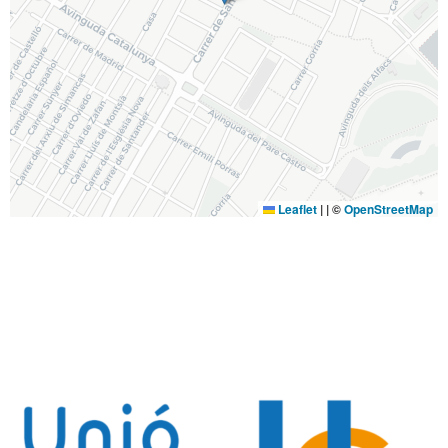
Leaflet
|
| ©
OpenStreetMap