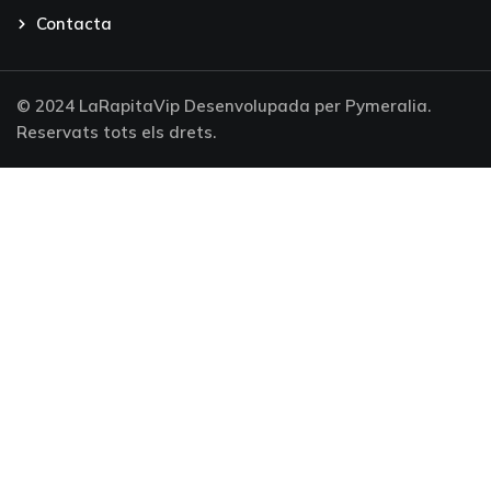
Contacta
© 2024 LaRapitaVip Desenvolupada per Pymeralia.
Reservats tots els drets.