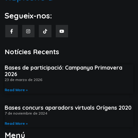
Segueix-nos:
Notícies Recents​
Bases de participació: Campanya Primavera
NEXO VETERALFACS
2026
23 de marzo de 2026
SABER MÉS »
Read More »
11 de noviembre de 2024
No hay comentarios
Bases concurs aparadors virtuals Orígens 2020
7 de noviembre de 2024
Read More »
Menú